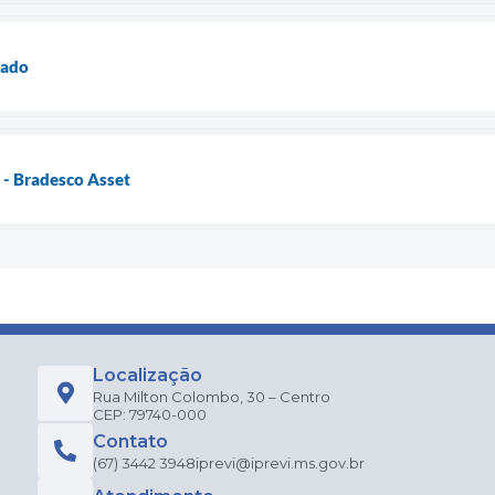
cado
- Bradesco Asset
Localização
Rua Milton Colombo, 30 – Centro
CEP: 79740-000
Contato
(67) 3442 3948
iprevi@iprevi.ms.gov.br