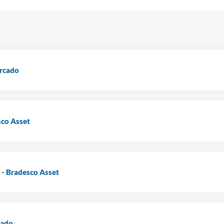
ercado
co Asset
- Bradesco Asset
cado