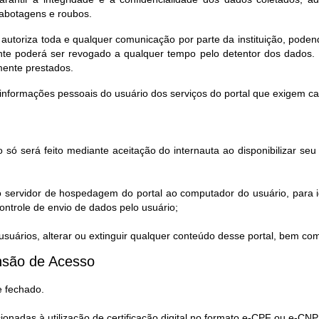
sabotagens e roubos.
 autoriza toda e qualquer comunicação por parte da instituição, pod
te poderá ser revogado a qualquer tempo pelo detentor dos dados. 
mente prestados.
informações pessoais do usuário dos serviços do portal que exigem c
 só será feito mediante aceitação do internauta ao disponibilizar s
o servidor de hospedagem do portal ao computador do usuário, para i
ntrole de envio de dados pelo usuário;
uários, alterar ou extinguir qualquer conteúdo desse portal, bem co
são de Acesso​
e fechado.
cionadas à utilização de certificação digital no formato e-CPF ou e-CNP