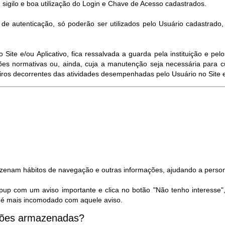
 sigilo e boa utilização do Login e Chave de Acesso cadastrados.
e autenticação, só poderão ser utilizados pelo Usuário cadastrado
ite e/ou Aplicativo, fica ressalvada a guarda pela instituição e p
es normativas ou, ainda, cuja a manutenção seja necessária para c
eiros decorrentes das atividades desempenhadas pelo Usuário no Site e/
azenam hábitos de navegação e outras informações, ajudando a person
pup com um aviso importante e clica no botão "Não tenho interesse"
ão é mais incomodado com aquele aviso.
ações armazenadas?