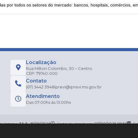
as por todos os setores do mercado: bancos, hospitais, comércios, 
Localização
Rua Milton Colombo, 30 – Centro
CEP: 79740-000
Contato
(67) 3442 3948
iprevi@iprevi.ms.gov.br
Atendimento
Das 07:00hs às 13:00hs
do Sistema:
3.5.3 - 19/06/2026
Portal atualizado em:
07/08/2026 09:56
Da