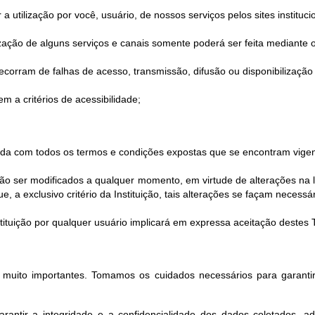
utilização por você, usuário, de nossos serviços pelos sites instituci
ilização de alguns serviços e canais somente poderá ser feita mediante o
corram de falhas de acesso, transmissão, difusão ou disponibilização 
m a critérios de acessibilidade;
corda com todos os termos e condições expostas que se encontram vigen
 ser modificados a qualquer momento, em virtude de alterações na le
 a exclusivo critério da Instituição, tais alterações se façam necessár
Instituição por qualquer usuário implicará em expressa aceitação deste
o muito importantes. Tomamos os cuidados necessários para garantir
rantir a integridade e a confidencialidade dos dados coletados, a