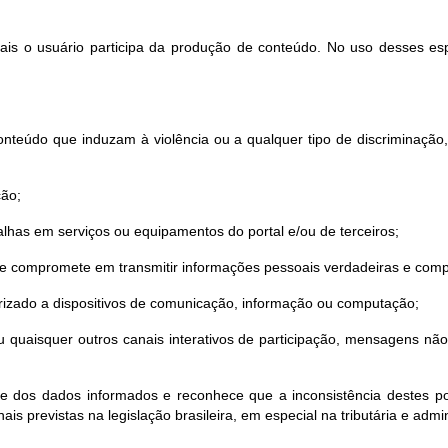
quais o usuário participa da produção de conteúdo. No uso desses es
nteúdo que induzam à violência ou a qualquer tipo de discriminação, sej
ção;
lhas em serviços ou equipamentos do portal e/ou de terceiros;
 se compromete em transmitir informações pessoais verdadeiras e comp
torizado a dispositivos de comunicação, informação ou computação;
o ou quaisquer outros canais interativos de participação, mensagens n
de dos dados informados e reconhece que a inconsistência destes pod
ais previstas na legislação brasileira, em especial na tributária e admin