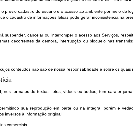
rio prévio cadastro do usuário e o acesso ao ambiente por meio de l
e o cadastro de informações falsas pode gerar inconsistência na pr
rá suspender, cancelar ou interromper o acesso aos Serviços, respeita
lemas decorrentes da demora, interrupção ou bloqueio nas transmi
, cujos conteúdos não são de nossa responsabilidade e sobre os quais n
tícia
 nos formatos de textos, fotos, vídeos ou áudios, têm caráter jorna
, permitindo sua reprodução em parte ou na íntegra, porém é ved
s inversos à informação original.
ns comerciais.