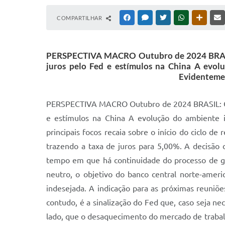
COMPARTILHAR
FACEBOOK
MESSENGER
TWITTER
WHATSAPP
OUTRAS
PERSPECTIVA MACRO Outubro de 2024 BRASIL: Ci
juros pelo Fed e estímulos na China A evolu
Evidentement
PERSPECTIVA MACRO Outubro de 2024 BRASIL: Ciclo de elevação da Selic e sinais ambíguos na política fiscal e parafiscal MUNDO: Início do ciclo de juros pelo Fed e estímulos na China A evolução do ambiente internacional, em setembro, foi relativamente favorável para os países emergentes. Evidentemente, um dos principais focos recaia sobre o início do ciclo de redução de juros nos EUA. O Fed afastou o risco de ficar “atrás da curva” e promoveu um corte inicial de 50 pb, trazendo a taxa de juros para 5,00%. A decisão decorreu do aumento das preocupações sobre o ritmo de desaquecimento do mercado de trabalho, ao mesmo tempo em que há continuidade do processo de gradual queda da inflação. Tendo em vista a posição inicial da taxa de juros significativamente acima do patamar neutro, o objetivo do banco central norte-americano foi remover com maior celeridade o aperto excessivo, reduzindo os riscos de uma desaceleração intensa indesejada. A indicação para as próximas reuniões, ou seja, o que poderíamos chamar de plano de voo, é de que o ritmo será de 25 pb. Igualmente importante, contudo, é a sinalização do Fed que, caso seja necessário, estará pronto para responder de forma mais tempestiva no ciclo de juros. É interessante notar, de outro lado, que o desaquecimento do mercado de trabalho nos EUA tem ocorrido mesmo com a manutenção de uma expansão em linha ou acima do potencial do PIB nos últimos meses. Os dados preliminares apontam para expansão do PIB ao ritmo de 2,5% no 3º trimestre (em termos anualizados). Esse contexto, de crescimento da atividade ainda resiliente, é uma das razões pelas quais o Fed ainda sinaliza certa cautela e a postura de “dependência dos dados” para as próximas decisões. A leitura de emprego de setembro, ao exibir robusta geração de vagas e queda da taxa de desemprego, atenuou a discrepância entre os demais dados de atividade e aqueles referentes ao mercado de trabalho. Também no sentido de uma postura mais gradualista no ciclo de juros, as condições financeiras têm apresentado melhora nos últimos meses, com queda das taxas de juros longas e dos custos de hipotecas, bem como elevação dos preços das ações. Nosso cenário base é que o Fed realize uma sequência contínua de cortes de 25 pb até junho, quando alcançaria um nível de 3,50%, próximo à taxa de juros neutra. A volatilidade dos dados do mercado de trabalho tem introduzido um problema significativo para o diagnóstico correto da velocidade de desaceleração da atividade e deve seguir tornando ainda mais complexas as decisões de política monetária. Até recentemente, caso o plano de voo de um ritmo de 25 pb não se concretizasse, o mais provável seriam cortes de 50 pb. Os dados de emprego mais recentes, contudo, colocam a discussão dos mercados no outro lado, agora com a assimetria no sentido de possível redução em reuniões alternadas. Ainda em relação ao ciclo de política monetária global, sinais de desaceleração adicional da atividade e da inflação na Área do Euro levaram a revisões para a expectativa sobre as próximas decisões do B