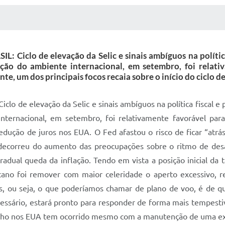
 MÍDIAS
RECEBA NOTÍCIAS
clo de elevação da Selic e sinais ambíguos na política 
ção do ambiente internacional, em setembro, foi relati
e, um dos principais focos recaia sobre o início do ciclo d
anco Central Europeu. Ao invés de reduções em reuniões alternadas, o mais provável adiante é que o BCE mantenha o ciclo de forma contínua, ao passo de 25 pb. A revisão para baixo das projeções de crescimento do PIB de 2025 também nos levou a deslocar de 2,50% para 2,00% a perspectiva para a taxa de juros na região ao final do ciclo. Um risco relevante no cenário global, que vínhamos destacando ao longo dos últimos meses, era a possibilidade de desaceleração pronunciada da economia chinesa. Esse risco sofreu redução relevante, no último mês, como resultado de um conjunto de estímulos adotados pelo governo. O pacote de estímulo inclui medidas em diversas frentes: (1) redução das taxas de juros e de alíquotas de reservas compulsórias sobre depósitos bancários; (2) redução da taxa de juros para financiamentos imobiliários já em andamento; (3) linhas de financiamento para bancos e governos locais dedicadas ao setor imobiliário; (4) linhas de financiamento para o mercado de ações; (5) redução da entrada requerida para a compra do segundo imóvel; (6) sinais de adoção de estímulos também na política fiscal propriamente dita. A reação da política econômica na China ocorre após frustrações seguidas com a atividade econômica nos últimos meses e preocupações crescentes de que a perda de confiança dos consumidores e empresas poderia resultar em um desaquecimento ainda mais pronunciado adiante. A nosso ver, as medidas são amplas o suficiente para remover os riscos desfavoráveis, ainda que não sejam capazes de resultar em uma reaceleração da atividade. A resposta do mercado acionário chinês foi bastante intensa, com alta ao redor de 25% dos principais índices de ações. A curva longa de juros, contudo, apresentou abertura bastante modesta (perto de 10 pb para a taxa de juros de 10 anos, que se encontra em 2,15%), refletindo que se acredita que haverá necessidade de estímulos monetários por um período prolongado. Também houve reflexo no mercado cambial, com apreciação do renminbi, que acumula valorização frente ao dólar de quase 4% desde o início de agosto. Como esperado, o Banco Central iniciou um novo ciclo de aperto da política monetária em setembro. O passo inicial de 25 pb esteve acompanhado da mensagem que o Copom não deseja fornecer um forward guidance para as próximas reuniões e que acompanhará a evolução do cenário. A nosso ver, o ritmo de elevação de juros deverá migrar para 50 pb nas duas próximas reuniões, com um ciclo total de 150 pb no qual a Selic atingiria 12%. Podemos decompor os canais tradicionais de transmissão da política monetária nos seguintes componentes, em ordem de importância: (1) hiato do produto (demanda agregada), que por sua vez depende em boa medida do canal do crédito; (2) expectativas de inflação; (3) taxa de câmbio. Abaixo, discutiremos o que se pode esperar para cada um desses componentes, com o objetivo de avaliarmos o cenário base e os riscos para o ciclo em curso de aperto da política monetária. Antes, porém, vale avaliar o ponto de partida da inflação corrente. Os últimos resultados do IPCA apontam para um quadro de desvio da inflação subjacente em relação à meta que poderíamos qualificar de moderado. A média dos núcleos de inflação, em termos dessazonalizados e anualizados, está um pouco acima de 4,0%. A inflação de serviços, mesmo com um mercado de trabalho bastante aquecido, ainda permanece em nível moderadamente acima do compatível com a meta de inflação de 3,0% (o núcleo de serviços está ao redor de 5,0% na medida anualizada). Entre os bens, houve elevação da inflação nos últimos meses. Em especial nos bens duráveis, observamos níveis correntes pressionados e acima do nível compatível (para esse grupo) com a meta de inflação. Parte dessa elevação decorre da depreciação da taxa de câmbio nos últimos meses. Os preços ao consumidor ainda não foram i