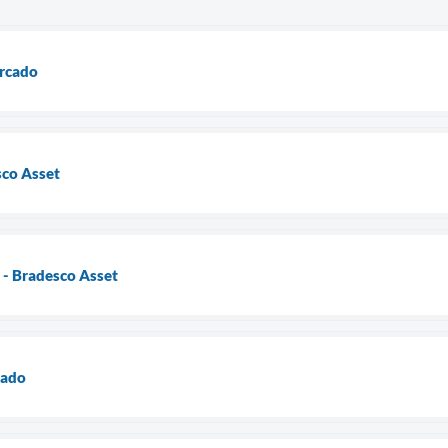
ercado
co Asset
- Bradesco Asset
cado