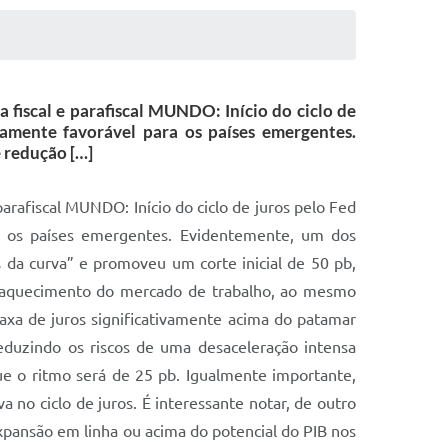
fiscal e parafiscal MUNDO: Início do ciclo de
vamente favorável para os países emergentes.
e redução […]
mpactados, mas também podemos destacar um aumento da inflação de alimentos no atacado como um sinal desfavorável na inflação corrente (um destaque é a alta da arroba do boi, de 25% em relação ao patamar médio recente). De todo modo, parece apropriado caracterizar o ponto de partida da inflação corrente como moderadamente acima da meta. Isso é importante, porque significa que o ciclo de juros está reagindo antes de um problema significativo para a inflação corrente já estar consolidado, elevando as chances de sucesso e reduzindo os potenciais custos da política monetária. Voltando aos canais de transmissão da política monetária, o mais relevante é o hiato do produto. No último Relatório de Inflação, o Banco Central ressalta diversas medidas que apontam para um aquecimento excessivo da demanda interna. Os últimos dados têm corroborado o diagnóstico de um mercado de trabalho aquecido, com taxa de desemprego próxima ao nível mínimo histórico e expansão da massa de renda nominal ao redor de 10% em termos anualizados nos últimos meses. O consumo das famílias é outra evidência de um crescimento acima do potencial, com expansão ao ritmo de 6% em termos anualizados no primeiro semestre. Olhando adiante, o aperto adicional da taxa de juros deverá resultar em desaceleração da demanda doméstica. Em boa medida, o forte impulso fiscal do primeiro semestre explica a resiliência da demanda interna mesmo frente a uma taxa de juros que permanecia apertada. Como temos discutido, um ingrediente essencial do cenário adiante será em que medida haverá redução efetiva dos estímulos fiscais e parafiscais. O limite de expansão da despesa estabelecido pelas novas regras fiscais implica que, se respeitado, haverá redução relevante do impulso fiscal em 2025. De outro lado, é mais incerto se haverá algum tipo de despesa removida do limite geral ou se haverá ações do lado parafiscal (como expansão ou novas linhas de crédito direcionado). Por fim, em boa medida a política monetária é transmitida por meio do comportamento do crédito. Para os próximos meses, avaliamos que haverá desaceleração do crédito livre. De outro lado, é mais incerto o ritmo de desaceleração do crédito imobiliário, que tem apresentado comportamento muito mais robusto do que o compatível com o nível atual da taxa Selic. O canal das expectativas tem sido menos eficaz no ciclo atual, mas tem funcionado em alguma medida. Tendo em vista a surpresa de alta com a atividade econômica, a depreciação da taxa de câmbio e o aumento dos riscos para os preços de alimentos e energia por conta da estiagem, a tendência teria sido de elevação das projeções de inflação. A manutenção das expectativas para 2025 próximas de 4,0% é desconfortável para um banco central que tenha iniciado um ciclo de elevação de juros, mas pode ser encarada pela outra dimensão de se ter evitado uma deterioração. Para os horizontes mais longos, as expectativas permanecem ao redor de 3,5%. Não é a posição ideal de ancoragem perfeita que talvez pudesse ser desejada, mas de forma realista, tendo em vista qu