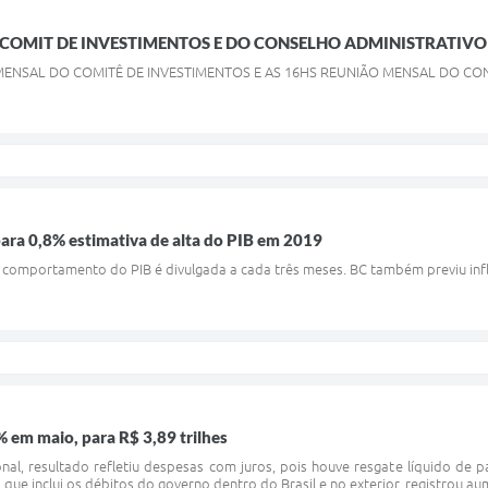
COMIT DE INVESTIMENTOS E DO CONSELHO ADMINISTRATIVO 
MENSAL DO COMITÊ DE INVESTIMENTOS E AS 16HS REUNIÃO MENSAL DO CO
ara 0,8% estimativa de alta do PIB em 2019
 comportamento do PIB é divulgada a cada três meses. BC também previu inf
% em maio, para R$ 3,89 trilhes
al, resultado refletiu despesas com juros, pois houve resgate líquido de p
, que inclui os débitos do governo dentro do Brasil e no exterior, registrou a