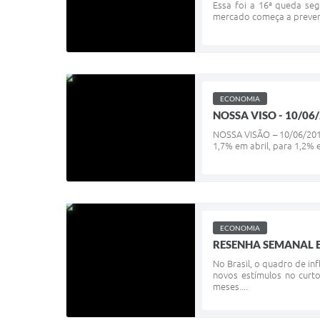
Essa foi a 16ª queda seg
mercado começa a prever 
ECONOMIA
NOSSA VISO - 10/06/
NOSSA VISÃO – 10/06/2019
1,7% em abril, para 1,2%
ECONOMIA
RESENHA SEMANAL E
No Brasil, o quadro de in
novos estímulos no curt
meses....