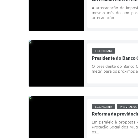
A arrecadação de imposto
mesmo mês do ano passad
arrecadação...
ECONOMIA
Presidente do Banco C
O presidente do Banco Ce
meta” para os próximos an
ECONOMIA
PREVIDENC
Reforma da previdncia
Em paralelo à proposta d
Proteção Social dos Mili
os...