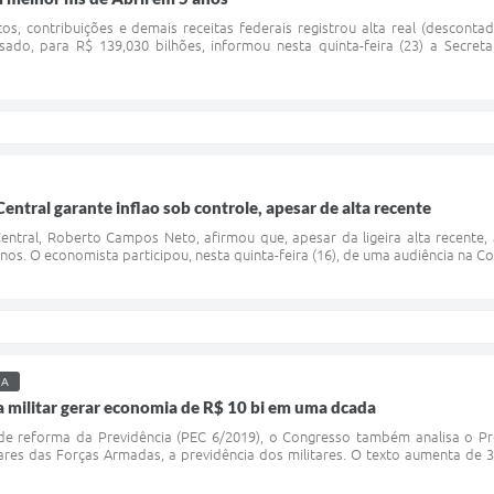
s, contribuições e demais receitas federais registrou alta real (descont
o, para R$ 139,030 bilhões, informou nesta quinta-feira (23) a Secret
entral garante inflao sob controle, apesar de alta recente
ntral, Roberto Campos Neto, afirmou que, apesar da ligeira alta recente,
os. O economista participou, nesta quinta-feira (16), de uma audiência na C
IA
 militar gerar economia de R$ 10 bi em uma dcada
e reforma da Previdência (PEC 6/2019), o Congresso também analisa o Proj
tares das Forças Armadas, a previdência dos militares. O texto aumenta de