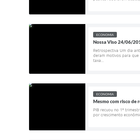
ECONOMIA
Nossa Viso 24/06/20
Retrospectiva Um dia ant
deram motivos para que 
taxa...
ECONOMIA
Mesmo com risco de r
PIB recuou no 1º trimestr
por crescimento econômico