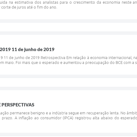
uida na estimativa dos analistas para o crescimento da economia neste an
corte de juros até o fim do ano.
2019 11 de junho de 2019
 11 de junho de 2019 Retrospectiva Em relação à economia internacional, n
 em maio. Foi mais que o esperado e aumentou a preocupação do BCE com a sa
 PERSPECTIVAS
flação permanece benigno e a indústria segue em recuperação lenta. No âmbi
o prazo. A inflação ao consumidor (IPCA) registrou alta abaixo do esper