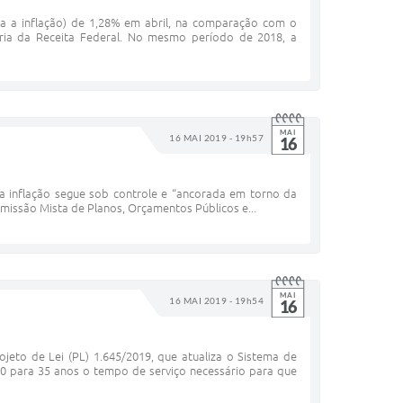
ada a inflação) de 1,28% em abril, na comparação com o
aria da Receita Federal. No mesmo período de 2018, a
MAI
16 MAI 2019 - 19h57
16
 a inflação segue sob controle e “ancorada em torno da
omissão Mista de Planos, Orçamentos Públicos e...
MAI
16 MAI 2019 - 19h54
16
eto de Lei (PL) 1.645/2019, que atualiza o Sistema de
 30 para 35 anos o tempo de serviço necessário para que