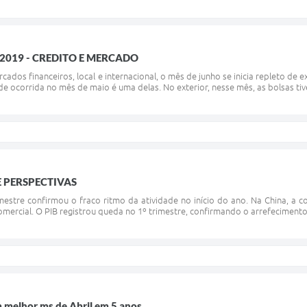
/2019 - CREDITO E MERCADO
ados financeiros, local e internacional, o mês de junho se inicia repleto de 
idade ocorrida no mês de maio é uma delas. No exterior, nesse mês, as bolsas t
 PERSPECTIVAS
imestre confirmou o fraco ritmo da atividade no início do ano. Na China, a c
omercial. O PIB registrou queda no 1º trimestre, confirmando o arrefecimento
 melhor ms de Abril em 5 anos