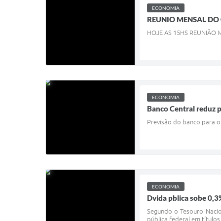
ECONOMIA
REUNIO MENSAL DO 
HOJE AS 15HS REUNIÃO 
ECONOMIA
Banco Central reduz p
Previsão do banco para o
ECONOMIA
Dvida pblica sobe 0,3
Segundo o Tesouro Nacion
pública federal em títulos