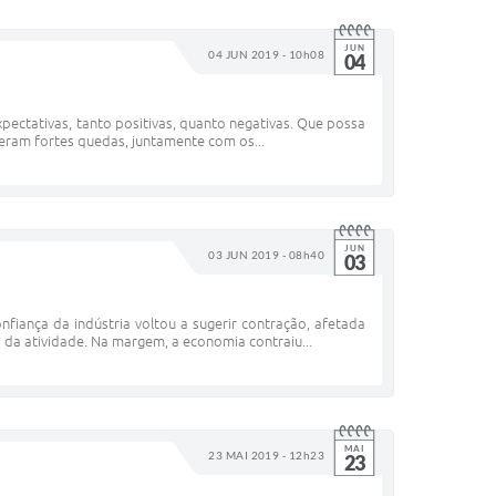
JUN
04 JUN 2019 - 10h08
04
expectativas, tanto positivas, quanto negativas. Que possa
iveram fortes quedas, juntamente com os...
JUN
03 JUN 2019 - 08h40
03
onfiança da indústria voltou a sugerir contração, afetada
 da atividade. Na margem, a economia contraiu...
MAI
23 MAI 2019 - 12h23
23