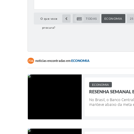
O que voce
TODAS
ECONOMIA
25
procura?
notícias encontradas em
ECONOMIA
736
ECONOMIA
RESENHA SEMANAL E
No Brasil, o Banco Centra
manteve abaixo da meta em