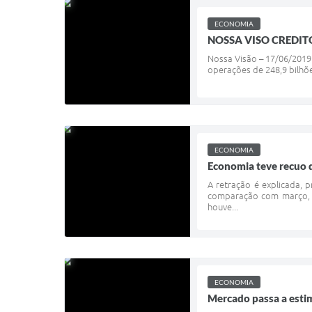
ECONOMIA
NOSSA VISO CREDIT
Nossa Visão – 17/06/2019
operações de 248,9 bilhõe
ECONOMIA
Economia teve recuo 
A retração é explicada, 
comparação com março, s
houve...
ECONOMIA
Mercado passa a estim