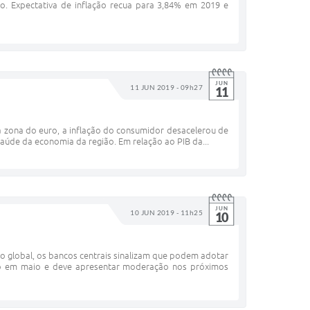
o. Expectativa de inflação recua para 3,84% em 2019 e
JUN
11 JUN 2019 - 09h27
11
a zona do euro, a inflação do consumidor desacelerou de
úde da economia da região. Em relação ao PIB da...
JUN
10 JUN 2019 - 11h25
10
to global, os bancos centrais sinalizam que podem adotar
ado em maio e deve apresentar moderação nos próximos