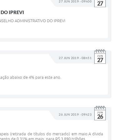
27 JUN 2019 - 09h00
27
DO IPREVI
NSELHO ADMINISTRATIVO DO IPREVI
JUN
27 JUN 2019 - 08h51
27
lação abaixo de 4% para este ano.
JUN
26 JUN 2019 - 09h23
26
apeis (retirada de títulos do mercado) em maio.A dívida
umento de 0,31% em maio, para R$ 3,890 trilhões,...