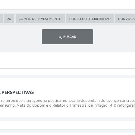
26
COMITÊ DE INVESTIMENTO
CONSELHO DELIBERATIVO
CONVOCA
BUSCAR
 PERSPECTIVAS
l reiterou que alterações na política monetária dependem do avanço concreto 
 junho. A ata do Copom e o Relatório Trimestral de Inflação (RTI) reforçaram