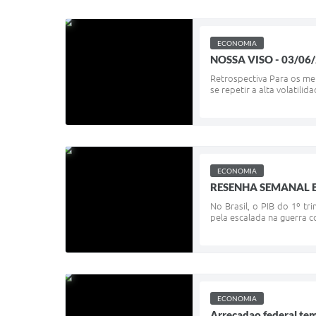
ECONOMIA
NOSSA VISO - 03/06
Retrospectiva Para os merc
se repetir a alta volatil
ECONOMIA
RESENHA SEMANAL E
No Brasil, o PIB do 1º tr
pela escalada na guerra c
ECONOMIA
Arrecadao federal tem