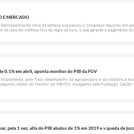
O E MERCADO
 Retrospectiva No início da semana que passou o Congresso Nacional, em ses
s de reais em créditos fora da regra de ouro, o que garante o pagamento dos 
de 0,1% em abril, aponta monitor do PIB da FGV
principalmente, pelo fraco desempenho da agropecuária e da indústria.A eco
egundo dados do Monitor do PIB-FGV, divulgados pela Fundação Getúlio Var
ar, pela 1 vez, alta do PIB abaixo de 1% em 2019 e v queda de jur