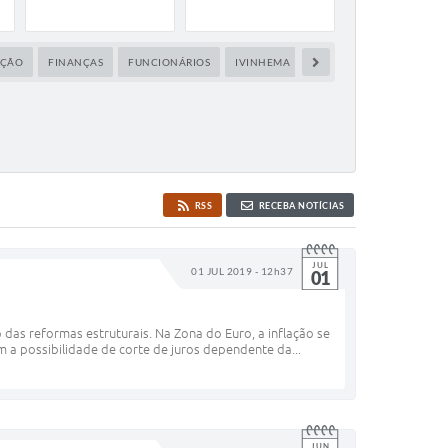
ÇÃO
FINANÇAS
FUNCIONÁRIOS
IVINHEMA
POLÍTICA
PREVIDEN
RSS
RECEBA NOTÍCIAS
JUL
01 JUL 2019 - 12h37
01
das reformas estruturais. Na Zona do Euro, a inflação se
 a possibilidade de corte de juros dependente da...
JUN