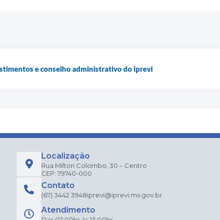
stimentos e conselho administrativo do iprevi
Localização
Rua Milton Colombo, 30 – Centro
CEP: 79740-000
Contato
(67) 3442 3948
iprevi@iprevi.ms.gov.br
Atendimento
Das 07:00hs às 13:00hs