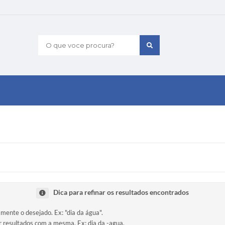
O que voce procura?
Dica para refinar os resultados encontrados
amente o desejado. Ex: "dia da água".
ir resultados com a mesma. Ex: dia da -agua.